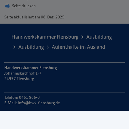
Seite drucken
Seite
aktualisiert am 08. Dez. 2025
Handwerkskammer Flensburg
Ausbildung
Ausbildung
Aufenthalte im Ausland
Handwerkskammer Flensburg
Johanniskirchhof 1-7
24937 Flensburg
Telefon: 0461 866-0
E-Mail:
info@hwk-flensburg.de