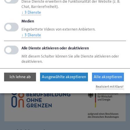
Diese Dienste erweitern die Funktionalität der Website (z. B.
sammeln und ihre interkulturelle Kompetenz zu
Chat, Barrierefreiheit).
↓
3
Dienste
stärken. Wir sehen die Vorteile solcher Programme
Medien
und wie sie zur persönlichen und beruflichen
Entwicklung beitragen können.
Eingebettete Videos von externen Anbietern.
↓
3
Dienste
Alle Dienste aktivieren oder deaktivieren
Mit diesem Schalter können Sie alle Dienste aktivieren oder
Programme, Partnerorganisationen
deaktivieren.
und Mitgliedsstaaten
Ich lehne ab
Ausgewählte akzeptieren
Alle akzeptieren
Realisiert mit Klaro!