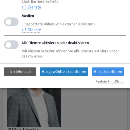
Chat, Barrierefreiheit).
↓
3
Dienste
Stellvertretende Hauptgeschäftsführerin
Medien
Telefon 0461 866-121
Eingebettete Videos von externen Anbietern.
Telefax 0461 866-110
↓
3
Dienste
r.groeschl@hwk-flensburg.de
Alle Dienste aktivieren oder deaktivieren
Mit diesem Schalter können Sie alle Dienste aktivieren oder
deaktivieren.
Ich lehne ab
Ausgewählte akzeptieren
Alle akzeptieren
Realisiert mit Klaro!