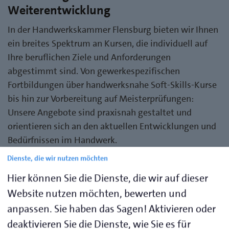
Weiterentwicklung
In der Handwerkskammer Flensburg bieten wir Ihnen
ein breites Spektrum an Kursen, die individuell auf
Ihre beruflichen Ziele und Anforderungen
abgestimmt sind. Von gewerkespezifischen
Fortbildungen über handwerksnahe Soft-Skills-Kurse
bis hin zur Vorbereitung auf Meisterprüfungen:
Unsere Angebote sind praxisnah gestaltet und
orientieren sich an den aktuellen Entwicklungen und
Bedürfnissen im Handwerk.
Dienste, die wir nutzen möchten
Hier können Sie die Dienste, die wir auf dieser
Ihr Weg zur Weiterbildung
Website nutzen möchten, bewerten und
anpassen. Sie haben das Sagen! Aktivieren oder
Gewerkespezifische Fort- und Weiterbildungen
:
Bleiben Sie mit aktuellen Technologien und
deaktivieren Sie die Dienste, wie Sie es für