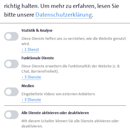
Normen auf dem neuesten Stand.
richtig halten.
Um mehr zu erfahren, lesen Sie
Soft Skills fürs Handwerk
: Stärken Sie Ihre
bitte unsere
Datenschutzerklärung
.
Team- und Führungskompetenzen sowie Ihre
Kommunikationsfähigkeit.
Statistik & Analyse
Meistervorbereitung
: Qualifizieren Sie sich für
Diese Dienste helfen uns zu verstehen, wie die Website genutzt
die nächste Karrierestufe und bereiten Sie sich
wird.
optimal auf Ihre Meisterprüfung vor.
↓
1
Dienst
Funktionale Dienste
Betriebswirtschaftliche Lehrgänge
: Entwickeln
Sie Ihre kaufmännischen Fähigkeiten und lernen
Diese Dienste erweitern die Funktionalität der Website (z. B.
Chat, Barrierefreiheit).
Sie, strategische Entscheidungen sicher zu
↓
3
Dienste
treffen.
Medien
Schweißtechnik
: Verfeinern Sie Ihre
Eingebettete Videos von externen Anbietern.
handwerklichen Fertigkeiten in einer der
↓
3
Dienste
modernsten Schweißwerkstätten
Deutschlands.
Alle Dienste aktivieren oder deaktivieren
Entdecken Sie unsere
Weiterbildungsangebote
und
Mit diesem Schalter können Sie alle Dienste aktivieren oder
deaktivieren.
machen Sie den nächsten Schritt für Ihre berufliche