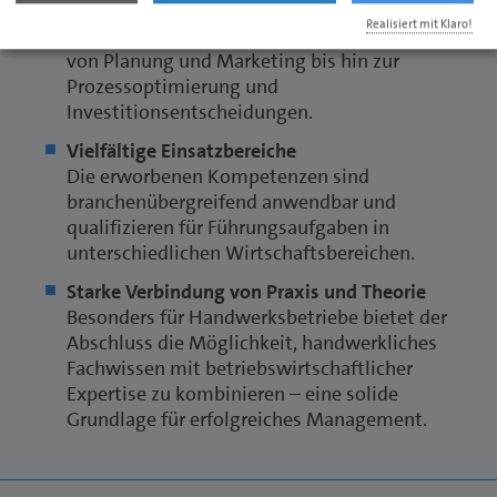
Die Lehrgangsinhalte decken alle wesentlichen
Realisiert mit Klaro!
Aspekte moderner Unternehmensführung ab –
von Planung und Marketing bis hin zur
Prozessoptimierung und
Investitionsentscheidungen.
Vielfältige Einsatzbereiche
Die erworbenen Kompetenzen sind
branchenübergreifend anwendbar und
qualifizieren für Führungsaufgaben in
unterschiedlichen Wirtschaftsbereichen.
Starke Verbindung von Praxis und Theorie
Besonders für Handwerksbetriebe bietet der
Abschluss die Möglichkeit, handwerkliches
Fachwissen mit betriebswirtschaftlicher
Expertise zu kombinieren – eine solide
Grundlage für erfolgreiches Management.