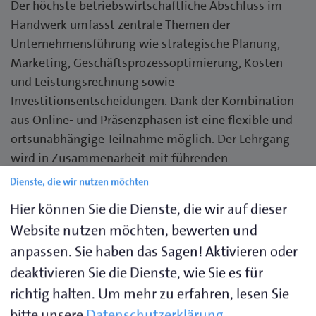
Der höchste betriebswirtschaftliche Abschluss im
Handwerk umfasst zentrale Themen der
Unternehmensführung wie strategische Planung,
Marketing, Geschäftsprozessoptimierung, Kosten-
und Leistungsrechnung sowie
Investitionsentscheidungen. Dank der Kombination
aus Online- und Präsenzphasen ist eine flexible und
ortsunabhängige Teilnahme möglich. Der Lehrgang
wird in Zusammenarbeit mit führenden
Bildungsanbietern im norddeutschen Raum
Dienste, die wir nutzen möchten
angeboten.
Hier können Sie die Dienste, die wir auf dieser
Website nutzen möchten, bewerten und
Der „Geprüfte Betriebswirt (HwO)“ bietet Ihnen
anpassen. Sie haben das Sagen! Aktivieren oder
zahlreiche Vorteile auf dem Weg zu einer
deaktivieren Sie die Dienste, wie Sie es für
erfolgreichen Führungsposition. Der Lehrgang
verbindet praxisnahe Inhalte mit einem flexiblen
richtig halten.
Um mehr zu erfahren, lesen Sie
Lernkonzept und eröffnet neue berufliche
bitte unsere
Datenschutzerklärung
.