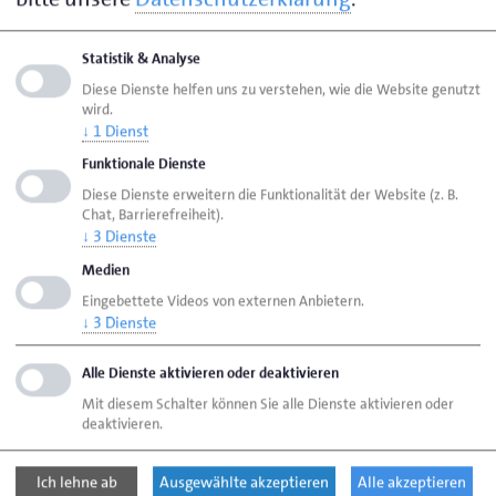
Perspektiven – unabhängig von Branche oder
Betriebsgröße. Diese fünf Aspekte machen den
Statistik & Analyse
Abschluss besonders attraktiv:
Diese Dienste helfen uns zu verstehen, wie die Website genutzt
wird.
Karrierechancen erweitern
↓
1
Dienst
Der Geprüfte Betriebswirt (HwO) eröffnet neue
Funktionale Dienste
Perspektiven in der Unternehmensführung.
Diese Dienste erweitern die Funktionalität der Website (z. B.
Absolventinnen und Absolventen dieses
Chat, Barrierefreiheit).
Lehrgangs können strategische Entscheidungen
↓
3
Dienste
treffen, Prozesse optimieren und sich für
Medien
leitende Positionen qualifizieren.
Eingebettete Videos von externen Anbietern.
Flexibles Lernen
↓
3
Dienste
Das Blended-Learning-Konzept kombiniert 80 %
Online-Unterricht mit wenigen Präsenzphasen.
Alle Dienste aktivieren oder deaktivieren
Diese Flexibilität minimiert Anreisen und passt
Mit diesem Schalter können Sie alle Dienste aktivieren oder
sich individuell an den Alltag der
deaktivieren.
Teilnehmenden an.
Praxisnahes Wissen
Ich lehne ab
Ausgewählte akzeptieren
Alle akzeptieren