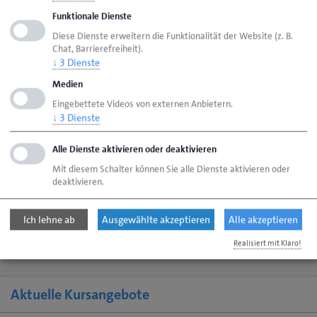
und Handwerkskammer ergeben. Grundsätzlich abgelehnt
Funktionale Dienste
wird eine Umgestaltung, die den Verkehr berücksichtigt,
Diese Dienste erweitern die Funktionalität der Website (z. B.
jedoch nicht.
Chat, Barrierefreiheit).
↓
3
Dienste
Medien
Langer Winter und Energiepreisschock bremsen
Eingebettete Videos von externen Anbietern.
Handwerk
↓
3
Dienste
Lübeck/Flensburg, 9. April 2026 – Langer Winter und
Alle Dienste aktivieren oder deaktivieren
steigende Energiepreise bremsen das
schleswig‑holsteinische Handwerk deutlich aus. Die aktuelle
Mit diesem Schalter können Sie alle Dienste aktivieren oder
Konjunkturumfrage zeigt rückläufige Umsätze und
deaktivieren.
Aufträge. Die Handwerkskammer Schleswig-Holstein
fordert schnelle Entlastungen für die Betriebe.
Ich lehne ab
Ausgewählte akzeptieren
Alle akzeptieren
Realisiert mit Klaro!
Aktuelle Kursangebote