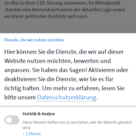
im Mai zu ihrer 210. Sitzung zusammen. Im Mittelpunkt
standen eine Bestandsaufnahme der aktuellen Lage sowie
ein klarer politischer Ausblick nach vorn.
Dienste, die wir nutzen möchten
Handwerkstour mit Wirtschaftsminister Claus
Ruhe Madsen
Hier können Sie die Dienste, die wir auf dieser
Website nutzen möchten, bewerten und
Wirtschaftsminister Claus Ruhe Madsen besuchte auf seiner
diesjährigen Handwerkstour an der Westküste gemeinsam
anpassen. Sie haben das Sagen! Aktivieren oder
mit unserem Präsident Jörn Arp und Hauptgeschäftsführer
deaktivieren Sie die Dienste, wie Sie es für
Björn Geertz drei Handwerksbetriebe in Dithmarschen und
richtig halten.
Um mehr zu erfahren, lesen Sie
Nordfriesland.
bitte unsere
Datenschutzerklärung
.
Schiffbrücke: Erreichbarkeit für Unternehmen
Statistik & Analyse
essenziell
Diese Dienste helfen uns zu verstehen, wie die Website genutzt
Zwei von drei Betrieben erwarten bei einer Vollsperrung der
wird.
↓
1
Dienst
Schiffbrücke negative Folgen. Das hat eine Umfrage von IHK