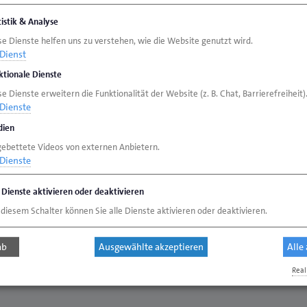
tistik & Analyse
se Dienste helfen uns zu verstehen, wie die Website genutzt wird.
Dienst
ktionale Dienste
e Dienste erweitern die Funktionalität der Website (z. B. Chat, Barrierefreiheit)
organisation und Arbeitgebermarke entwickeln
Dienste
ien
ung, Steigerung der Ausbildungs- Qualität
gebettete Videos von externen Anbietern.
timierung
Dienste
ng
e Dienste aktivieren oder deaktivieren
beitgebermarke kommunizieren und Fachkräfte gewi
 diesem Schalter können Sie alle Dienste aktivieren oder deaktivieren.
ab
Ausgewählte akzeptieren
Alle
– Rückblick auf Umsetzungen, Erfolge und offene Bau
Real