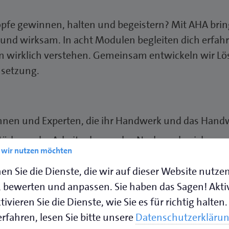
pfe gewinnen, halten und begeistern? Mit AHA brings
 und wirksam. In acht Modulen begleiten dich erfah
wirklich verstehen. Gemeinsam entwickeln wir Lös
msetzung.
nnen und Experten, die ihr Handwerk und das Hand
tärkung der Arbeitgebermarke, Nachwuchssicherun
e wir nutzen möchten
trategie.
en Sie die Dienste, die wir auf dieser Website nutze
, die zu dir und deinem Betrieb passen. Unsere Ber
 bewerten und anpassen. Sie haben das Sagen! Akti
etrieb. Zusätzlich besteht die Möglichkeit, zu ausg
ivieren Sie die Dienste, wie Sie es für richtig halten.
tlichen Mitarbeiter mitzunehmen – für maximale Pr
rfahren, lesen Sie bitte unsere
Datenschutzerkläru