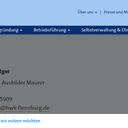
Über uns
Presse und M
zgründung
Betriebsführung
Selbstverwaltung & E
tger
 Ausbilder Maurer
65909
r@hwk-flensburg.de
e wir nutzen möchten
r Flensburg