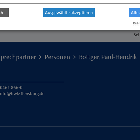
ab
Ausgewählte akzeptieren
Alle
Real
Sei
prechpartner
Personen
Böttger, Paul-Hendrik
: 0461 866-0
info@hwk-flensburg.de