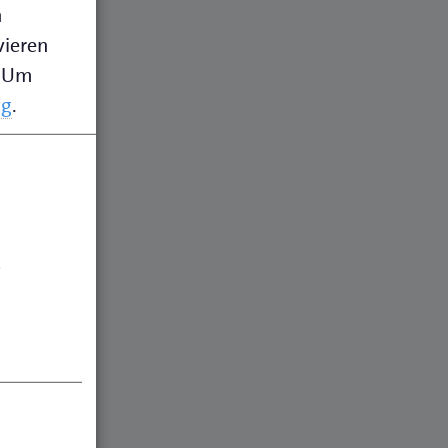
n
vieren
Um
ng
.
.