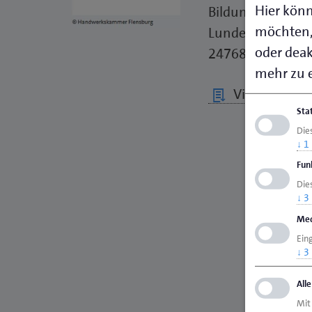
Hier könn
Bildungsstätte R
möchten,
Lundener Straße 
oder deakt
24768 Rendsbur
mehr zu e
Visitenkarte 
Sta
Die
↓
1
Fun
Dies
↓
3
Med
Ein
↓
3
All
Mit