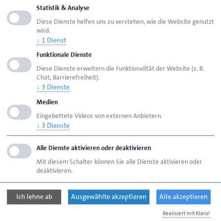
Statistik & Analyse
Diese Dienste helfen uns zu verstehen, wie die Website genutzt
wird.
↓
1
Dienst
Seite empfehlen
Seite drucken
Funktionale Dienste
Diese Dienste erweitern die Funktionalität der Website (z. B.
Seite
aktualisiert am 01. Juni 2026
Chat, Barrierefreiheit).
↓
3
Dienste
Medien
Handwerkskammer Flensburg
Ansprechpartner
Eingebettete Videos von externen Anbietern.
Personen
, Handwerkskammer Flensburg
↓
3
Dienste
Alle Dienste aktivieren oder deaktivieren
Handwerkskammer Flensburg
Mit diesem Schalter können Sie alle Dienste aktivieren oder
Johanniskirchhof 1-7
deaktivieren.
24937 Flensburg
Ich lehne ab
Ausgewählte akzeptieren
Alle akzeptieren
Telefon: 0461 866-0
Realisiert mit Klaro!
E-Mail:
info@hwk-flensburg.de