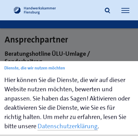
Navig
öffne
Ansprechpartner
Suche
Beratungshotline ÜLU-Umlage /
Sonderbeitrag
Dienste, die wir nutzen möchten
Telefon 0461 866-550
Hier können Sie die Dienste, die wir auf dieser
E-Mail
beitrag@hwk-flensburg.de
Website nutzen möchten, bewerten und
anpassen. Sie haben das Sagen! Aktivieren oder
Haben Sie Fragen zur ÜLU-Umlage
(Sonderbeitrag)? Unser Callcenter-Team
deaktivieren Sie die Dienste, wie Sie es für
steht Ihnen gerne telefonisch zur
richtig halten.
Um mehr zu erfahren, lesen Sie
Verfügung und unterstützt Sie bei allen
bitte unsere
Datenschutzerklärung
.
Anliegen rund um das Thema.