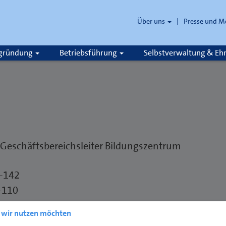
Über uns
Presse und M
zgründung
Betriebsführung
Selbstverwaltung & E
r Geschäftsbereichsleiter Bildungszentrum
6-142
-110
hwk-flensburg.de
e wir nutzen möchten