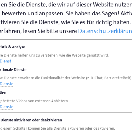
en Sie die Dienste, die wir auf dieser Website nutze
r Flensburg
 bewerten und anpassen. Sie haben das Sagen! Akti
ivieren Sie die Dienste, wie Sie es für richtig halten.
 1-7
rfahren, lesen Sie bitte unsere
Datenschutzerkläru
tistik & Analyse
0 Uhr bis 12.30 Uhr und von 13.00 Uhr bis 16.30 Uhr 
se Dienste helfen uns zu verstehen, wie die Website genutzt wird.
Dienst
speichern (.vcf)
ktionale Dienste
e Dienste erweitern die Funktionalität der Website (z. B. Chat, Barrierefreiheit)
Dienste
ien
gebettete Videos von externen Anbietern.
Dienste
e Dienste aktivieren oder deaktivieren
 diesem Schalter können Sie alle Dienste aktivieren oder deaktivieren.