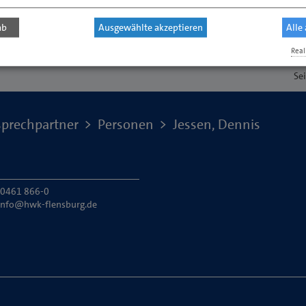
ab
Ausgewählte akzeptieren
Alle
Real
Se
prechpartner
Personen
Jessen, Dennis
: 0461 866-0
info@hwk-flensburg.de