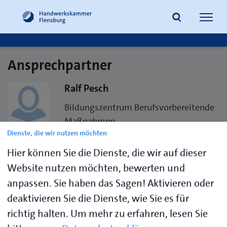
Navig
öffne
Ansprechpartner
Suche
Ralf Pesch
Bildungszentrum Berufsvorbereitende
Maßnahmen
Dienste, die wir nutzen möchten
Telefon 04331 46590-32
Hier können Sie die Dienste, die wir auf dieser
E-Mail
r.pesch@hwk-flensburg.de
Website nutzen möchten, bewerten und
anpassen. Sie haben das Sagen! Aktivieren oder
Handwerkskammer Flensburg
deaktivieren Sie die Dienste, wie Sie es für
Außenstelle Rendsburg
richtig halten.
Um mehr zu erfahren, lesen Sie
Lundener Straße 1-5