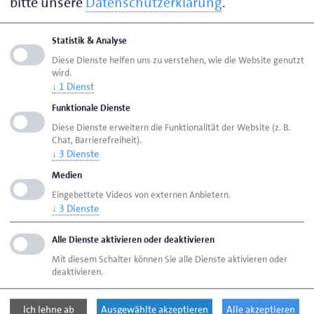
bitte unsere
Datenschutzerklärung
.
24768 Rendsburg
Statistik & Analyse
Visitenkarte speichern (.vcf)
Diese Dienste helfen uns zu verstehen, wie die Website genutzt
wird.
↓
1
Dienst
Funktionale Dienste
Seite empfehlen
Diese Dienste erweitern die Funktionalität der Website (z. B.
Seite drucken
Chat, Barrierefreiheit).
↓
3
Dienste
Seite
aktualisiert am 01. Juni 2026
Medien
Eingebettete Videos von externen Anbietern.
↓
3
Dienste
Handwerkskammer Flensburg
Ansprechpartner
Personen
Pesch, Ralf
Alle Dienste aktivieren oder deaktivieren
Mit diesem Schalter können Sie alle Dienste aktivieren oder
deaktivieren.
Handwerkskammer Flensburg
Johanniskirchhof 1-7
Ich lehne ab
Ausgewählte akzeptieren
Alle akzeptieren
24937 Flensburg