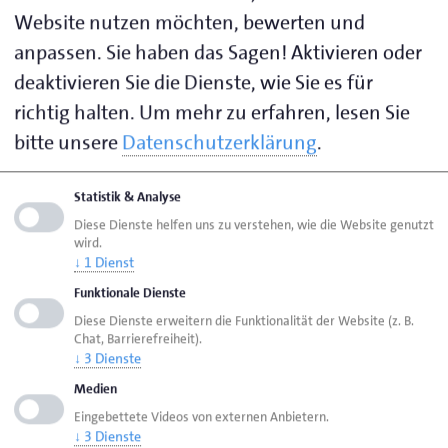
Mo. - Do. von 7.30 Uhr bis 12.30 Uhr
Website nutzen möchten, bewerten und
und von 13.00 Uhr bis 16.30 Uhr
anpassen. Sie haben das Sagen! Aktivieren oder
Fr. von 7.30 Uhr bis 14.00 Uhr
deaktivieren Sie die Dienste, wie Sie es für
richtig halten.
Um mehr zu erfahren, lesen Sie
Visitenkarte speichern (.vcf)
bitte unsere
Datenschutzerklärung
.
Ihre Ansprechpartnerin zu folgenden Themen:
Statistik & Analyse
Ehrungen
Diese Dienste helfen uns zu verstehen, wie die Website genutzt
wird.
Fragen zum Online-Lehrvertrag
↓
1
Dienst
Jubiläen
Funktionale Dienste
Diese Dienste erweitern die Funktionalität der Website (z. B.
Lehrstellenbörse
Chat, Barrierefreiheit).
↓
3
Dienste
Lehrzeitbescheinigung
Medien
Eingebettete Videos von externen Anbietern.
↓
3
Dienste
Seite empfehlen