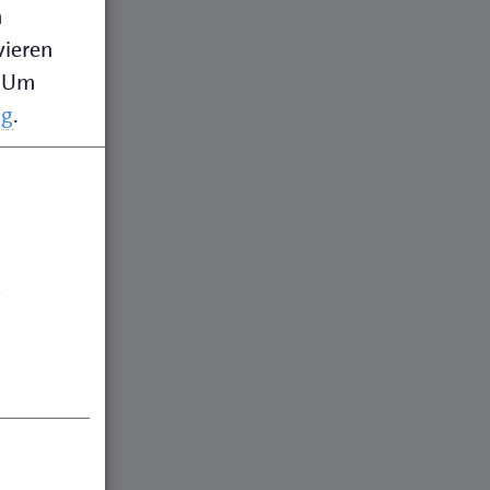
n
vieren
Um
ng
.
.