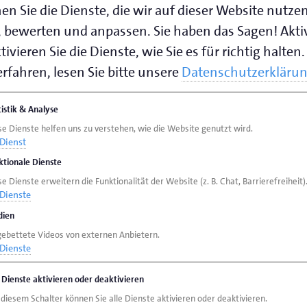
en Sie die Dienste, die wir auf dieser Website nutze
f 1-7
 bewerten und anpassen. Sie haben das Sagen! Akti
ivieren Sie die Dienste, wie Sie es für richtig halten.
rfahren, lesen Sie bitte unsere
Datenschutzerkläru
0 Uhr bis 12.30 Uhr
r bis 16.30 Uhr
tistik & Analyse
bis 14.00 Uhr
se Dienste helfen uns zu verstehen, wie die Website genutzt wird.
Dienst
speichern (.vcf)
ktionale Dienste
e Dienste erweitern die Funktionalität der Website (z. B. Chat, Barrierefreiheit)
Dienste
ien
gebettete Videos von externen Anbietern.
Dienste
e Dienste aktivieren oder deaktivieren
 diesem Schalter können Sie alle Dienste aktivieren oder deaktivieren.