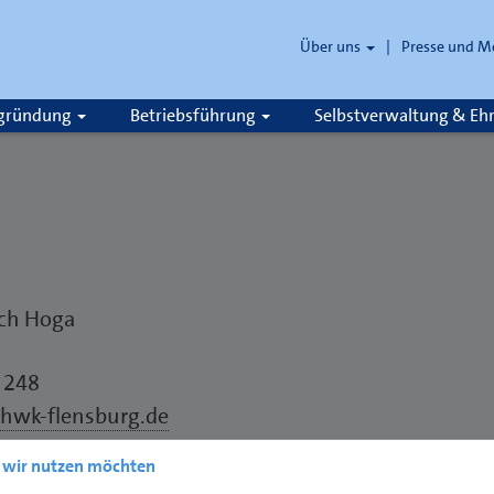
Über uns
Presse und M
zgründung
Betriebsführung
Selbstverwaltung & E
ich Hoga
 248
hwk-flensburg.de
e wir nutzen möchten
r Flensburg