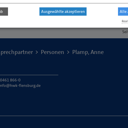
ab
Ausgewählte akzeptieren
Alle
Real
Sei
prechpartner
Personen
Plamp, Anne
: 0461 866-0
info@hwk-flensburg.de