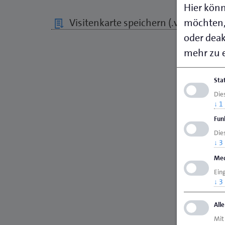
Hier könn
möchten,
Visitenkarte speichern (.vcf)
oder deakt
mehr zu e
Sta
Die
↓
1
Fun
Dies
↓
3
Med
Ein
↓
3
All
Mit