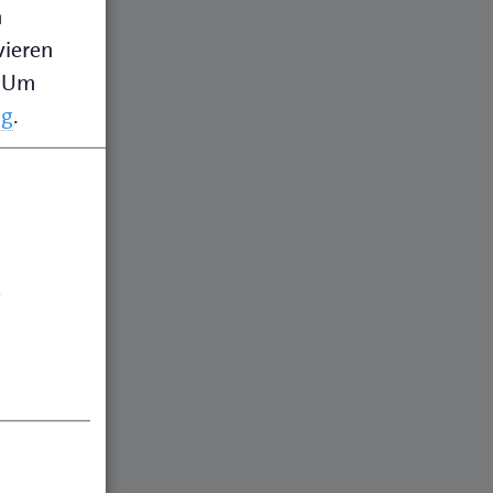
n
vieren
Um
ng
.
.