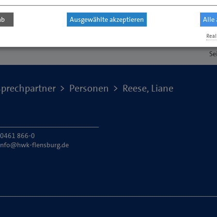
ab
Ausgewählte akzeptieren
Alle
Real
Se
prechpartner
Personen
Reese, Liane
: 0461 866-0
info@hwk-flensburg.de