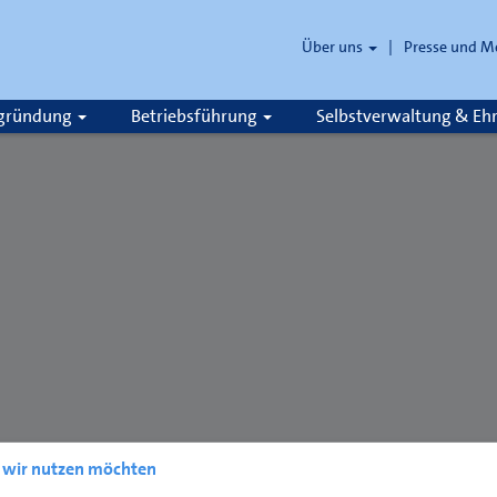
Über uns
Presse und M
zgründung
Betriebsführung
Selbstverwaltung & E
e wir nutzen möchten