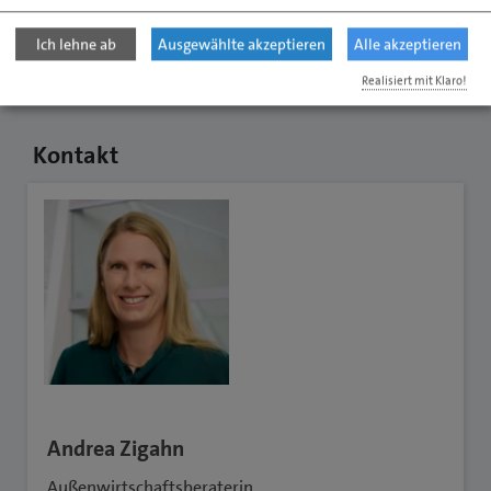
Technologietransfer Schleswig-Holstein GmbH
Ich lehne ab
Ausgewählte akzeptieren
Alle akzeptieren
Weitere Informationen und Anmeldung hier!
Realisiert mit Klaro!
Kontakt
Andrea Zigahn
Außenwirtschaftsberaterin