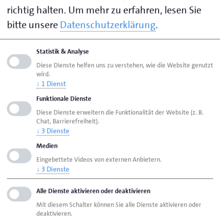
worauf es im deutsch-dänischen Geschäftsalltag
richtig halten.
Um mehr zu erfahren, lesen Sie
ankommt.
bitte unsere
Datenschutzerklärung
.
Das Webinar bietet Ihnen eine fundierte Einführung
Statistik & Analyse
in die dänische (Arbeits-)Kultur und ausreichend
Diese Dienste helfen uns zu verstehen, wie die Website genutzt
Raum für Ihre individuellen Fragen. Profitieren Sie von
wird.
Expertenwissen und bereiten Sie sich optimal auf Ihre
↓
1
Dienst
Geschäftstätigkeit in Dänemark vor.
Funktionale Dienste
Diese Dienste erweitern die Funktionalität der Website (z. B.
Zeit und Ort:
Chat, Barrierefreiheit).
↓
3
Dienste
10. Juli 2025, 10:00 – 11:00 Uhr, online und kostenfrei
Medien
Eingebettete Videos von externen Anbietern.
Referentin:
↓
3
Dienste
Iris Christiansen, Deutsch-Dänische Handelskammer
Alle Dienste aktivieren oder deaktivieren
Veranstalter:
Mit diesem Schalter können Sie alle Dienste aktivieren oder
WTSH – Wirtschaftsförderung und
deaktivieren.