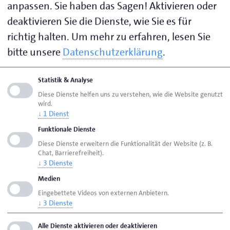
anpassen. Sie haben das Sagen! Aktivieren oder
Auftragserteilung zurückhaltender werden“, betont
deaktivieren Sie die Dienste, wie Sie es für
Ralf Stamer. „Da wir aber kein Ende der
richtig halten.
Um mehr zu erfahren, lesen Sie
Preissteigerungen bei Energie und Rohstoffen sehen
bitte unsere
Datenschutzerklärung
.
und inzwischen auch die Kreditzinsen deutlich
ansteigen, besteht bei unseren Betrieben große
Verunsicherung über die weitere Entwicklung.“
Statistik & Analyse
Diese Dienste helfen uns zu verstehen, wie die Website genutzt
wird.
Für das dritte Quartal 2022 rechnen 71 Prozent der
↓
1
Dienst
Handwerksbetriebe mit einer gleichbleibenden
Funktionale Dienste
Entwicklung. 21 Prozent erwarten eine
Diese Dienste erweitern die Funktionalität der Website (z. B.
Verschlechterung, aber nur 8 Prozent eine
Chat, Barrierefreiheit).
Verbesserung der Geschäftslage.
↓
3
Dienste
Medien
Eingebettete Videos von externen Anbietern.
Die Ergebnisse aus den beiden
↓
3
Dienste
Kammerbezirken
Alle Dienste aktivieren oder deaktivieren