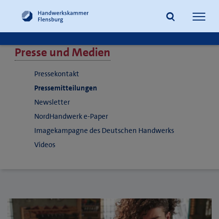
Navig
öffne
Presse und Medien
Suche
Pressekontakt
Pressemitteilungen
Newsletter
NordHandwerk e-Paper
Imagekampagne des Deutschen Handwerks
Videos