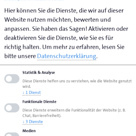
Preisentwicklung bei Baumaterialien, Vorprodukten
Hier können Sie die Dienste, die wir auf dieser
und Energie rechnen viele Handwerksbetriebe mit
Website nutzen möchten, bewerten und
einem möglichen Rückgang der Kundennachfrage.
anpassen. Sie haben das Sagen! Aktivieren oder
Erste Anzeichen für eine stärkere Zurückhaltung vor
deaktivieren Sie die Dienste, wie Sie es für
allem privater Auftraggeber werden im Handwerk
richtig halten.
Um mehr zu erfahren, lesen Sie
sichtbar. Die deutlich anziehende Inflation dürfte
kurz- bis mittelfristig das Verhalten der Verbraucher
bitte unsere
Datenschutzerklärung
.
beeinflussen, wodurch die Konjunktur im Handwerk
weiter unter Druck geraten könnte.
Statistik & Analyse
Diese Dienste helfen uns zu verstehen, wie die Website genutzt
wird.
Die Ergebnisse aus den beiden
↓
1
Dienst
Kammerbezirken
Funktionale Dienste
Diese Dienste erweitern die Funktionalität der Website (z. B.
Im
Kammerbezirk Flensburg (Kreise Schleswig,
Chat, Barrierefreiheit).
Rendsburg, Eckernförde, Dithmarschen und
↓
3
Dienste
Nordfriesland sowie die kreisfreie Stadt Flensburg)
Medien