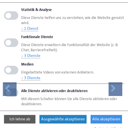
sagt Björn Geertz.
Statistik & Analyse
Diese Dienste helfen uns zu verstehen, wie die Website genutzt
Pressemitteilung (96,01 KB)
wird.
↓
1
Dienst
Funktionale Dienste
Diese Dienste erweitern die Funktionalität der Website (z. B.
Chat, Barrierefreiheit).
↓
3
Dienste
Medien
Eingebettete Videos von externen Anbietern.
↓
3
Dienste
Alle Dienste aktivieren oder deaktivieren
Mit diesem Schalter können Sie alle Dienste aktivieren oder
deaktivieren.
Ich lehne ab
Ausgewählte akzeptieren
Alle akzeptieren