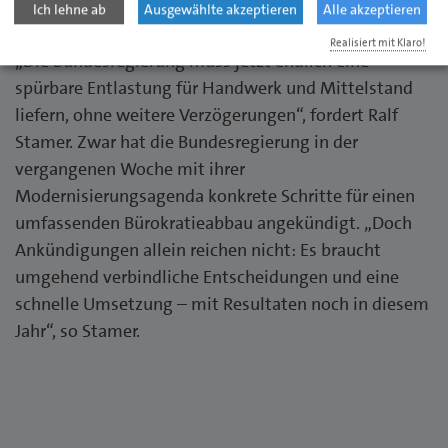
Betriebe nimmt unverändert zu.
Ich lehne ab
Ausgewählte akzeptieren
Alle akzeptieren
Realisiert mit Klaro!
„Die Bundesregierung muss jetzt endlich eine
spürbare Entlastung für Handwerk und Mittelstand
liefern, ohne weitere Verzögerungen“, fordert Ralf
Stamer. Zwar hat die Bundesregierung in der
vergangenen Woche mit ihrer
Modernisierungsagenda konkrete Schritte für einen
umfassenden Bürokratieabbau angekündigt. „Doch
Ankündigungen allein reichen nicht: Es braucht
umgehend verbindliche Entscheidungen und eine
schnelle Umsetzung – mit Resultaten noch in diesem
Jahr“, so Stamer.