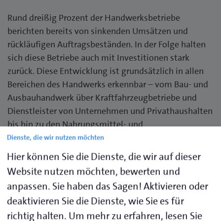
Rund dreißig Prozent der Handwerksbetriebe
berichten bereits von sinkenden Umsätzen und
rückläufigen Auftragsbeständen. In der Folge halten
sich diese Betriebe auch mit Investitionen stark
zurück. Diese Entwicklung ist grundsätzlich in allen
Bereichen des Handwerks erkennbar – vom Bau- und
Ausbauhandwerk über Kraftfahrzeugbetriebe und
Dienstleister von Unternehmen und Privathaushalten
bis hin zu den Nahrungsmittel- und
Gesundheitshandwerken.
Dienste, die wir nutzen möchten
Hier können Sie die Dienste, die wir auf dieser
Für das vierte Quartal 2025 rechnen die schleswig-
Website nutzen möchten, bewerten und
holsteinischen Handwerksbetriebe überwiegend mit
anpassen. Sie haben das Sagen! Aktivieren oder
einer gleichbleibenden Entwicklung: 59 Prozent
deaktivieren Sie die Dienste, wie Sie es für
erwarten keine Veränderung ihrer Geschäftslage, 19
richtig halten.
Um mehr zu erfahren, lesen Sie
Prozent gehen von einer Verbesserung und 22