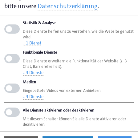
bitte unsere
Datenschutzerklärung
.
Prozent von einer Verschlechterung aus.
Der begrenzte Optimismus resultiert auch aus einem
Statistik & Analyse
geringen Vertrauen in die Wirtschaftspolitik. Bereits
Diese Dienste helfen uns zu verstehen, wie die Website genutzt
wird.
im Sommer hatte die Entscheidung der
↓
1
Dienst
Bundesregierung, die Stromsteuer nicht wie im
Funktionale Dienste
Koalitionsvertrag angekündigt für alle Branche und
Diese Dienste erweitern die Funktionalität der Website (z. B.
Privathaushalte zu sunken, für massive Entrusting im
Chat, Barrierefreiheit).
↓
3
Dienste
Handwerk gesorgt. Zudem ist noch nicht absehbar,
wann sich das Infrastruktur-Sondervermögen in Form
Medien
zusätzlicher öffentlicher Investitionen positiv auf die
Eingebettete Videos von externen Anbietern.
↓
3
Dienste
Auftragslage des Handwerks auswirken wird.
Hingegen bleiben politisch verursachte Belastungen
Alle Dienste aktivieren oder deaktivieren
der Wirtschaft bestehen. Die bereits sehr hohen
Mit diesem Schalter können Sie alle Dienste aktivieren oder
Sozialversicherungsbeiträge drohen sogar noch
deaktivieren.
weiter zu steigen und die Bürokratiebelastung der