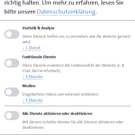
Zimmerermeister und Präsident der
richtig halten.
Um mehr zu erfahren, lesen Sie
Handwerkskammer Flensburg.
bitte unsere
Datenschutzerklärung
.
Viele Chancen im Handwerk
Statistik & Analyse
Mit rund 130 Berufen ist die Vielfalt groß und die
Diese Dienste helfen uns zu verstehen, wie die Website genutzt
Karrierechancen sind besser denn je. „Viele junge
wird.
↓
1
Dienst
Menschen suchen nach einem sinnerfüllenden Beruf,
Funktionale Dienste
bei dem sie mit ihren eigenen Händen etwas
Diese Dienste erweitern die Funktionalität der Website (z. B.
gestalten können. In einem Praktikum können sie
Chat, Barrierefreiheit).
unmittelbar erleben, was das bedeutet.“ Ein
↓
3
Dienste
Praktikum sei die beste Möglichkeit, die Abläufe im
Medien
Betrieb und auch die eigenen Fähigkeiten besser
Eingebettete Videos von externen Anbietern.
kennenzulernen, so Arp. In nahezu allen Branchen
↓
3
Dienste
suchen Handwerksbetriebe händeringend nach
Alle Dienste aktivieren oder deaktivieren
geeigneten Auszubildenden. Viele Azubi-Stellen im
Mit diesem Schalter können Sie alle Dienste aktivieren oder
Land sind derzeit nicht besetzt. Und das vor dem
deaktivieren.
Hintergrund eines immer größer werdenden