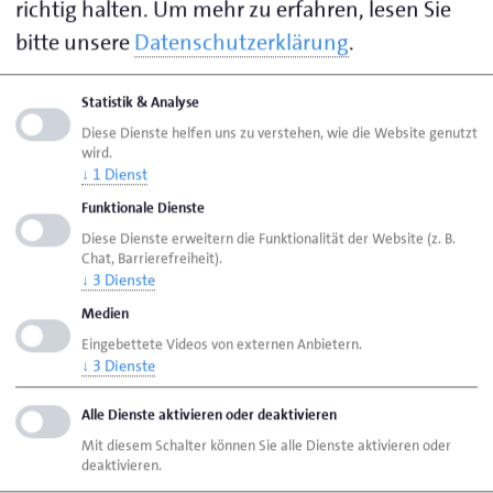
richtig halten.
Um mehr zu erfahren, lesen Sie
des öffentlichen Rechts verpflichtet, für bestimmte
bitte unsere
Datenschutzerklärung
.
Amtshandlungen Gebühren zu erheben. Die Höhe der
jeweiligen Gebühr richtet sich nach der aktuellen
Statistik & Analyse
Gebührenordnung und ist in einer übersichtlichen
Diese Dienste helfen uns zu verstehen, wie die Website genutzt
Anlage dargestellt.
wird.
↓
1
Dienst
Die Gebühren sind nach Fachbereichen gegliedert,
Funktionale Dienste
sodass Sie schnell die für Ihr Anliegen relevante
Diese Dienste erweitern die Funktionalität der Website (z. B.
Chat, Barrierefreiheit).
Information finden können. Beispiele für
↓
3
Dienste
Fachbereiche sind die Handwerksrolle, die
Medien
Erstausbildung oder das Prüfungswesen.
Eingebettete Videos von externen Anbietern.
↓
3
Dienste
Sollten Sie Fragen zu einzelnen Gebühren haben,
wenden Sie sich bitte direkt an den zuständigen
Alle Dienste aktivieren oder deaktivieren
Fachbereich.
Mit diesem Schalter können Sie alle Dienste aktivieren oder
deaktivieren.
Die Kontaktdaten finden
hier
auf unserer Homepage