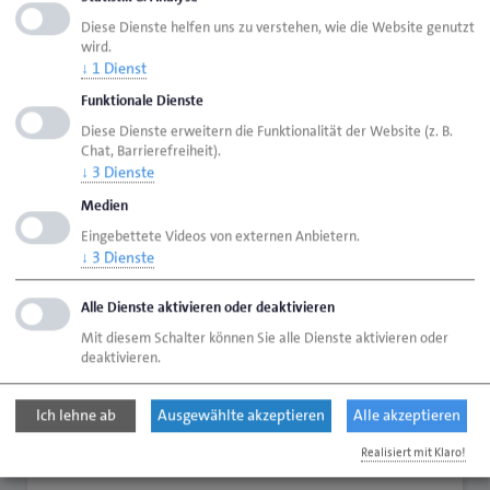
einen neuen Obermeister gewählt. Der Präsident
Diese Dienste helfen uns zu verstehen, wie die Website genutzt
wird.
gratulierte André Walter zur Wahl und dankte für die
↓
1
Dienst
Bereitschaft, Verantwortung zu übernehmen. Das
Funktionale Dienste
Amt sei „mehr als nur eine Funktion“, so Jörn Arp „es
Diese Dienste erweitern die Funktionalität der Website (z. B.
gibt dem Gewerk eine Stimme und stärkt Qualität
Chat, Barrierefreiheit).
↓
3
Dienste
und Zusammenhalt.“
Medien
Position beziehen
Eingebettete Videos von externen Anbietern.
↓
3
Dienste
Die Vollversammlung machte deutlich, dass die
Herausforderungen klar gesehen werden und
Alle Dienste aktivieren oder deaktivieren
formuliert zugleich konkrete Erwartungen an Politik
Mit diesem Schalter können Sie alle Dienste aktivieren oder
und Verwaltung. Frühzeitig Position zu beziehen, ist
deaktivieren.
dabei kein Selbstzweck, sondern Voraussetzung, um
mitzusteuern.
Ich lehne ab
Ausgewählte akzeptieren
Alle akzeptieren
Realisiert mit Klaro!