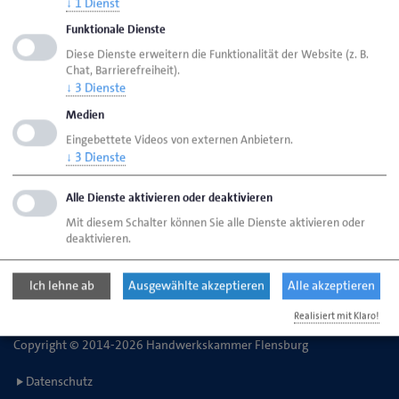
↓
1
Dienst
Funktionale Dienste
Handwerkskammer Flensburg
Ansprechpartner
Diese Dienste erweitern die Funktionalität der Website (z. B.
Chat, Barrierefreiheit).
Bereiche
Ausbildungsberatung
↓
3
Dienste
Medien
Eingebettete Videos von externen Anbietern.
Handwerkskammer Flensburg
↓
3
Dienste
Johanniskirchhof 1-7
24937 Flensburg
Alle Dienste aktivieren oder deaktivieren
Mit diesem Schalter können Sie alle Dienste aktivieren oder
deaktivieren.
Telefon: 0461 866-0
E-Mail:
info@hwk-flensburg.de
Ich lehne ab
Ausgewählte akzeptieren
Alle akzeptieren
Realisiert mit Klaro!
Copyright © 2014-2026 Handwerkskammer Flensburg
Datenschutz