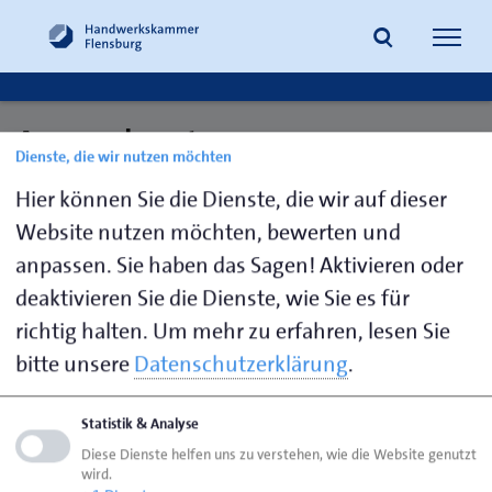
Navig
öffne
Ansprechpartner:
Dienste, die wir nutzen möchten
Suche
Ausbildungsberatung
Hier können Sie die Dienste, die wir auf dieser
Website nutzen möchten, bewerten und
anpassen. Sie haben das Sagen! Aktivieren oder
Schütte,
0461 - 866-
t.schuette@hwk-
deaktivieren Sie die Dienste, wie Sie es für
Tara
126
flensburg.de
richtig halten.
Um mehr zu erfahren, lesen Sie
bitte unsere
Datenschutzerklärung
.
Seite empfehlen
Statistik & Analyse
Seite drucken
Diese Dienste helfen uns zu verstehen, wie die Website genutzt
wird.
Seite
aktualisiert am 22. Nov. 2024