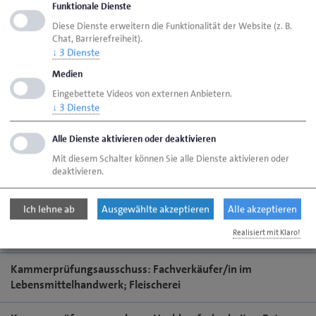
Funktionale Dienste
Diese Dienste erweitern die Funktionalität der Website (z. B.
Jubiläen
Chat, Barrierefreiheit).
↓
3
Dienste
Medien
K
Eingebettete Videos von externen Anbietern.
↓
3
Dienste
Kalkulation
Alle Dienste aktivieren oder deaktivieren
Kammerprüfungsausschuss: Beton- und Stahlbetonarbeiten
Mit diesem Schalter können Sie alle Dienste aktivieren oder
deaktivieren.
Kammerprüfungsausschuss: Beton- und Stahlbetonbauer
Ich lehne ab
Ausgewählte akzeptieren
Alle akzeptieren
Kammerprüfungsausschuss: Fachverkäufer/in im
Realisiert mit Klaro!
Lebensmittelhandwerk; Bäckerei
Kammerprüfungsausschuss: Fachverkäufer/in im
Lebensmittelhandwerk; Fleischerei