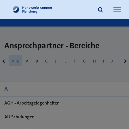
Navig
öffne
Suche
Ansprechpartner - Bereiche
Alle
A
B
C
D
E
F
G
H
I
J
K
A
AGH - Arbeitsgelegenheiten
AU Schulungen