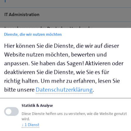
I
IT Administration
Imagekampagne des Deutschen Handwerks
Dienste, die wir nutzen möchten
Information
Hier können Sie die Dienste, die wir auf dieser
Website nutzen möchten, bewerten und
Informationselektroniker
anpassen. Sie haben das Sagen! Aktivieren oder
Informationsveranstaltungen zu aktuellen technischen
deaktivieren Sie die Dienste, wie Sie es für
Themen
richtig halten.
Um mehr zu erfahren, lesen Sie
bitte unsere
Datenschutzerklärung
.
Innovation und Technologie im Handwerk
Innungswesen
Statistik & Analyse
Diese Dienste helfen uns zu verstehen, wie die Website genutzt
wird.
↓
1
Dienst
J