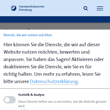
Navig
öffne
Ansprechpartner:
Dienste, die wir nutzen möchten
Suche
Ausbildungsplatzsuche
Hier können Sie die Dienste, die wir auf dieser
Website nutzen möchten, bewerten und
anpassen. Sie haben das Sagen! Aktivieren oder
Pochert,
0461 866-
b.pochert@hwk-
deaktivieren Sie die Dienste, wie Sie es für
Britta
165
flensburg.de
richtig halten.
Um mehr zu erfahren, lesen Sie
bitte unsere
Datenschutzerklärung
.
Seite empfehlen
Statistik & Analyse
Seite drucken
Diese Dienste helfen uns zu verstehen, wie die Website genutzt
wird.
Seite
aktualisiert am 01. Apr. 2026