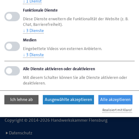
↓
1
Dienst
Funktionale Dienste
Handwerkskammer Flensburg
Ansprechpartner
Diese Dienste erweitern die Funktionalität der Website (z. B.
Chat, Barrierefreiheit).
Bereiche
Ausbildungsplatzsuche
↓
3
Dienste
Medien
Eingebettete Videos von externen Anbietern.
Handwerkskammer Flensburg
↓
3
Dienste
Johanniskirchhof 1-7
24937 Flensburg
Alle Dienste aktivieren oder deaktivieren
Mit diesem Schalter können Sie alle Dienste aktivieren oder
deaktivieren.
Telefon: 0461 866-0
E-Mail:
info@hwk-flensburg.de
Ich lehne ab
Ausgewählte akzeptieren
Alle akzeptieren
Realisiert mit Klaro!
Copyright © 2014-2026 Handwerkskammer Flensburg
Datenschutz