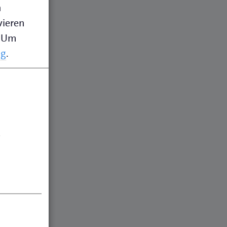
n
vieren
Um
ng
.
.