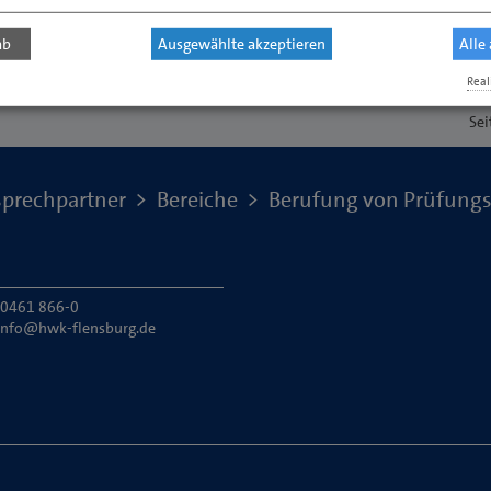
ab
Ausgewählte akzeptieren
Alle
Real
Sei
prechpartner
Bereiche
Berufung von Prüfungs
: 0461 866-0
info@hwk-flensburg.de