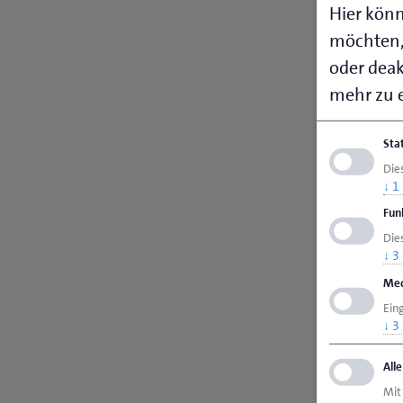
Hier könn
möchten,
oder deakt
mehr zu e
Sta
Die
↓
1
Fun
Dies
↓
3
Med
Ein
↓
3
All
Mit