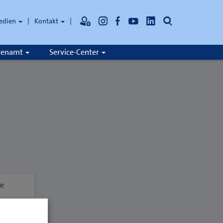
Suche
edien
Kontakt
hrenamt
Service-Center
de