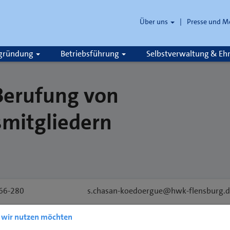
Über uns
Presse und M
zgründung
Betriebsführung
Selbstverwaltung & E
Berufung von
mitgliedern
66-280
s.chasan-koedoergue@hwk-flensburg.
e wir nutzen möchten