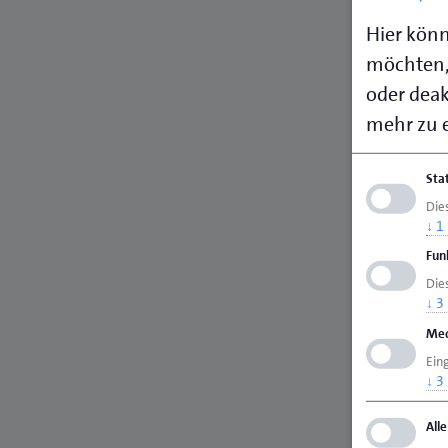
Hier könn
möchten,
oder deakt
mehr zu e
Sta
Die
↓
1
Fun
Dies
↓
3
Med
Ein
↓
3
All