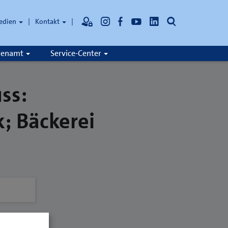
Suche
edien
Kontakt
hrenamt
Service-Center
ss:
; Bäckerei