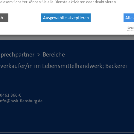
 diesem Schalter können Sie alle Dienste aktivieren oder deaktivieren.
ab
Ausgewählte akzeptieren
Alle
Real
Sei
prechpartner
Bereiche
erkäufer/in im Lebensmittelhandwerk; Bäckerei
: 0461 866-0
info@hwk-flensburg.de