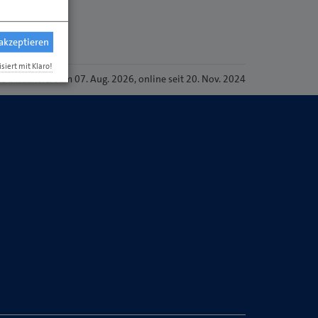
 akzeptieren
isiert mit Klaro!
te
aktualisiert am 07. Aug. 2026
, online seit 20. Nov. 2024