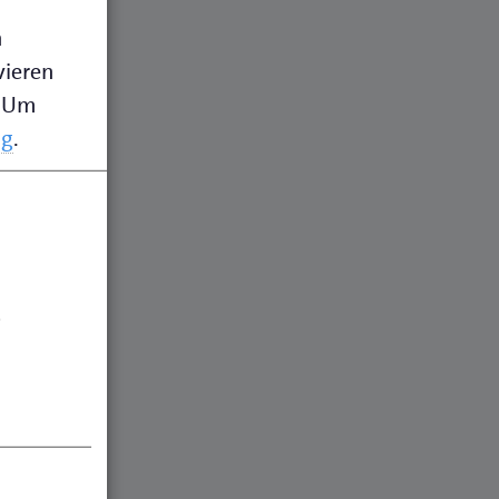
n
vieren
Um
ng
.
.