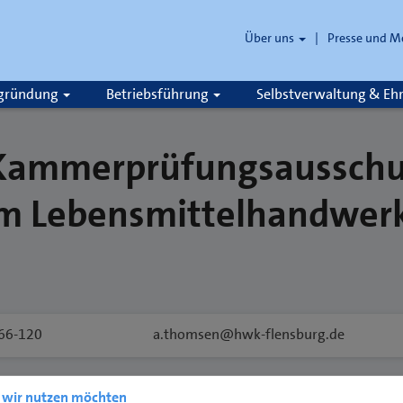
Über uns
Presse und M
zgründung
Betriebsführung
Selbstverwaltung & E
 Kammerprüfungsausschu
im Lebensmittelhandwerk
66-120
a.thomsen@hwk-flensburg.de
e wir nutzen möchten