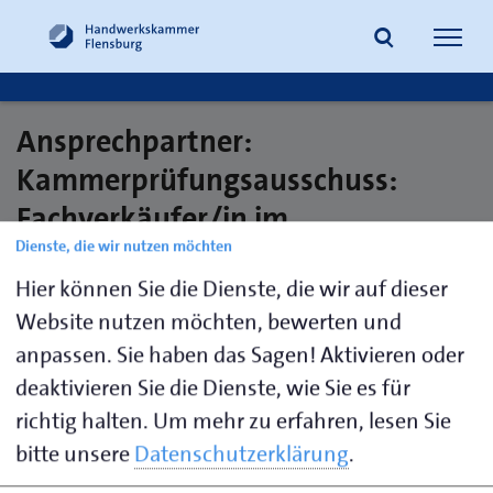
Navig
öffne
Ansprechpartner:
Suche
Kammerprüfungsausschuss:
Fachverkäufer/in im
Dienste, die wir nutzen möchten
Lebensmittelhandwerk;
Hier können Sie die Dienste, die wir auf dieser
Fleischerei
Website nutzen möchten, bewerten und
anpassen. Sie haben das Sagen! Aktivieren oder
deaktivieren Sie die Dienste, wie Sie es für
Thomsen,
0461 866-
a.thomsen@hwk-
Andrea
120
flensburg.de
richtig halten.
Um mehr zu erfahren, lesen Sie
bitte unsere
Datenschutzerklärung
.