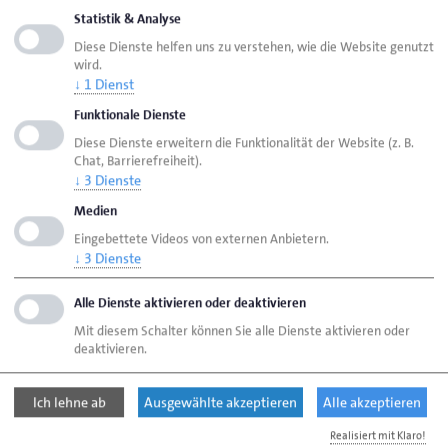
Statistik & Analyse
Seite empfehlen
Diese Dienste helfen uns zu verstehen, wie die Website genutzt
Seite drucken
wird.
↓
1
Dienst
Seite
aktualisiert am 07. Aug. 2026
Funktionale Dienste
Diese Dienste erweitern die Funktionalität der Website (z. B.
Chat, Barrierefreiheit).
Handwerkskammer Flensburg
Ansprechpartner
↓
3
Dienste
Bereiche
Medien
Kammerprüfungsausschuss: Fachverkäufer/in
Eingebettete Videos von externen Anbietern.
im Lebensmittelhandwerk; Fleischerei
↓
3
Dienste
Alle Dienste aktivieren oder deaktivieren
Handwerkskammer Flensburg
Mit diesem Schalter können Sie alle Dienste aktivieren oder
deaktivieren.
Johanniskirchhof 1-7
24937 Flensburg
Ich lehne ab
Ausgewählte akzeptieren
Alle akzeptieren
Telefon: 0461 866-0
Realisiert mit Klaro!