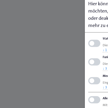
Hier könn
möchten,
oder deakt
mehr zu e
Sta
Die
↓
1
Fun
Dies
↓
3
Med
Ein
↓
3
All
Mit