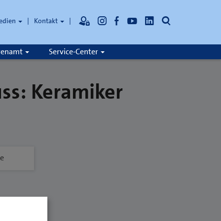
Suche
edien
Kontakt
hrenamt
Service-Center
ss: Keramiker
de