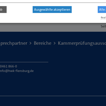
ab
Ausgewählte akzeptieren
Alle
Real
Sei
prechpartner
Bereiche
Kammerprüfungsaussc
: 0461 866-0
info@hwk-flensburg.de