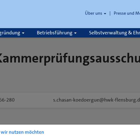
Über uns
Presse und M
zgründung
Betriebsführung
Selbstverwaltung & E
 Kammerprüfungsausschu
66-280
s.chasan-koedoergue@hwk-flensburg.
e wir nutzen möchten