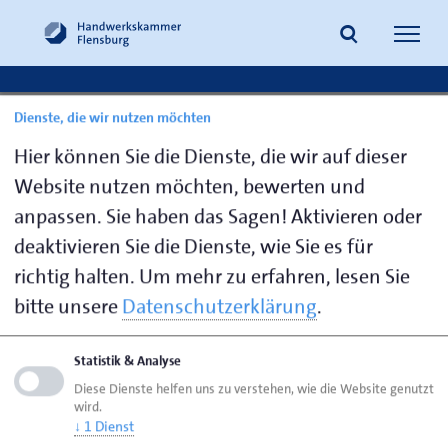
Navig
öffne
Dienste, die wir nutzen möchten
Ansprechpartner: Maler und
Suche
Hier können Sie die Dienste, die wir auf dieser
Lackierer
Website nutzen möchten, bewerten und
anpassen. Sie haben das Sagen! Aktivieren oder
deaktivieren Sie die Dienste, wie Sie es für
richtig halten.
Um mehr zu erfahren, lesen Sie
bitte unsere
Datenschutzerklärung
.
Seite empfehlen
Seite drucken
Statistik & Analyse
Seite
aktualisiert am 07. Aug. 2026
Diese Dienste helfen uns zu verstehen, wie die Website genutzt
wird.
↓
1
Dienst
Handwerkskammer Flensburg
Ansprechpartner