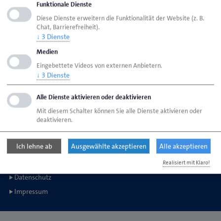
Funktionale Dienste
Bereiche
Maler und Lackierer
Diese Dienste erweitern die Funktionalität der Website (z. B.
Chat, Barrierefreiheit).
↓
3
Dienste
Handwerkskammer Flensburg
Medien
Johanniskirchhof 1-7
Eingebettete Videos von externen Anbietern.
24937 Flensburg
↓
3
Dienste
Alle Dienste aktivieren oder deaktivieren
Telefon: 0461 866-0
E-Mail:
info@hwk-flensburg.de
Mit diesem Schalter können Sie alle Dienste aktivieren oder
deaktivieren.
Ich lehne ab
Ausgewählte akzeptieren
Alle akzeptieren
Copyright © 2014-2026 Handwerkskammer Flensburg
Realisiert mit Klaro!
Datenschutz
Impressum