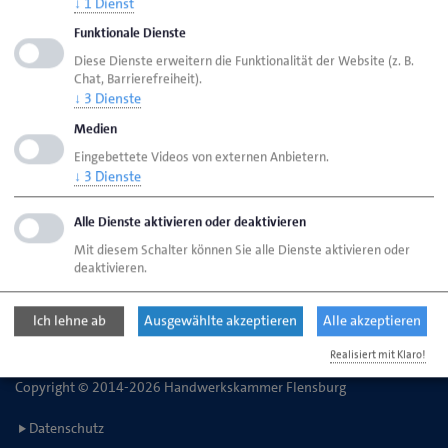
↓
1
Dienst
Funktionale Dienste
Handwerkskammer Flensburg
Ansprechpartner
Diese Dienste erweitern die Funktionalität der Website (z. B.
Chat, Barrierefreiheit).
Bereiche
Mediation im Handwerk
↓
3
Dienste
Medien
Eingebettete Videos von externen Anbietern.
Handwerkskammer Flensburg
↓
3
Dienste
Johanniskirchhof 1-7
24937 Flensburg
Alle Dienste aktivieren oder deaktivieren
Mit diesem Schalter können Sie alle Dienste aktivieren oder
deaktivieren.
Telefon: 0461 866-0
E-Mail:
info@hwk-flensburg.de
Ich lehne ab
Ausgewählte akzeptieren
Alle akzeptieren
Realisiert mit Klaro!
Copyright © 2014-2026 Handwerkskammer Flensburg
Datenschutz