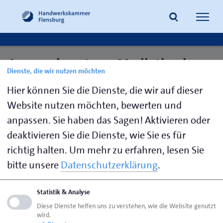
Navig
öffne
Ansprechpartner: Mediation im
Dienste, die wir nutzen möchten
Suche
Handwerk
Hier können Sie die Dienste, die wir auf dieser
Website nutzen möchten, bewerten und
anpassen. Sie haben das Sagen! Aktivieren oder
Schädlich,
0461 866-
h.schaedlich@hwk-
deaktivieren Sie die Dienste, wie Sie es für
Heiko
135
flensburg.de
richtig halten.
Um mehr zu erfahren, lesen Sie
bitte unsere
Datenschutzerklärung
.
Seite empfehlen
Statistik & Analyse
Seite drucken
Diese Dienste helfen uns zu verstehen, wie die Website genutzt
wird.
Seite
aktualisiert am 01. Apr. 2026